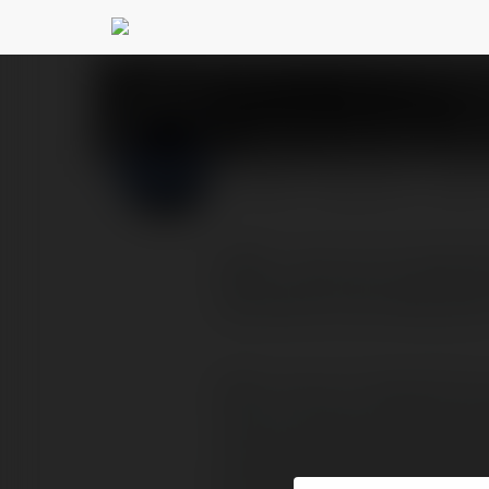
5679 Đăng Nhập 56
PROFIL
PRODUKTY
BLOG
5679 – Nơi Uy Tín Gặp 
cấp phép hoạt động quốc
5679 – Nơi Uy Tín Gặp Gỡ Khu
quốc tế, sử dụng chuẩn bảo mậ
sẽ nhận 100% tiền thưởng chà
bỏ lỡ Khuyến Mãi Flash Sale m