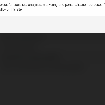
kies for statistics, analytics, marketing and personalisation purposes. Y
ã Mỹ Hòa, Thị xã Bình Minh, Vĩnh Long
icy of this site.
5679 Đăng Nhập 5679
Vĩnh Long, Armenia
httpstwittercomdangnhap5679
https://www.facebook.com/dangnhap5679