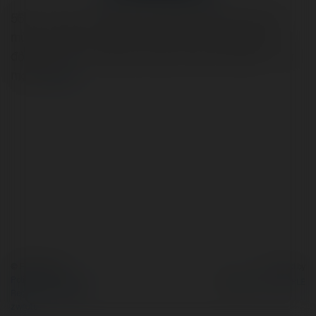
5679 – Nơi Uy Tín Gặp Gỡ Khuyến Mãi Bùng Nổ Chào
mừng bạn đến với 5679, nhà cái được cấp phép hoạt
động quốc tế, sử dụng chuẩn bảo mật SSL 256-bit — nơi
mọi gi
więcej
© Ekademia.pl
Powered by
Polityka Prywatności
Regulamin
|
Zażądaj
zwrotu