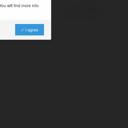
ou will find more info
Powered by
✓ I agree