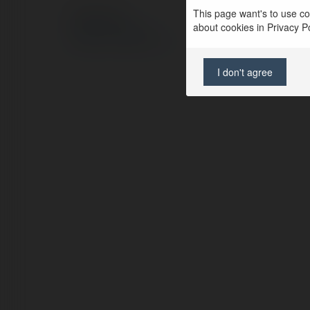
This page want's to use coo
© Ekademia.pl
about cookies in Privacy Pol
Polityka Prywatności
Regulamin
|
Zażądaj zwrotu
I don't agree