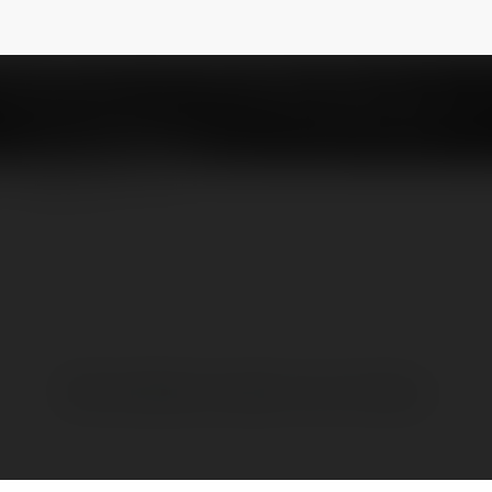
sonc4385hc2669901669901
NEWSLETTER
Brak widzialnych wpisów w tym miejscu.