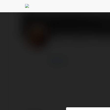
George Francis
@3madi
PROFIL
PRODUKTY
BLOG
więcej