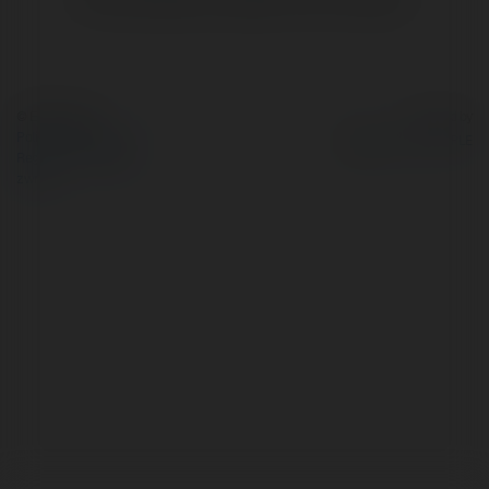
© Ekademia.pl
Powered by
Polityka Prywatności
Regulamin
|
Zażądaj
zwrotu