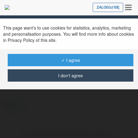
Tog
ZALOGUJ SIĘ
Close
nav
This page want's to use cookies for statistics, analytics, marketing
and personalisation purposes. You will find more info about cookies
in Privacy Policy of this site.
✓ I agree
Leon Allen
@2evanc171wp5597007597007
I don't agree
więcej
Brak widzialnych wpisów w tym miejscu.