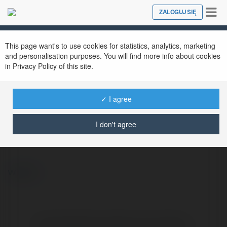
Tog
ZALOGUJ SIĘ
Close
nav
This page want's to use cookies for statistics, analytics, marketing
and personalisation purposes. You will find more info about cookies
in Privacy Policy of this site.
✓ I agree
Nhà cái 123WIN
@123winuno
I don't agree
więcej
Brak widzialnych wpisów w tym miejscu.