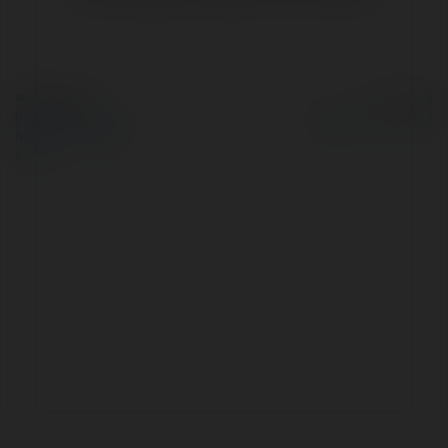
© Ekademia.pl
Powered by
Polityka Prywatności
Regulamin
|
Zażądaj
zwrotu