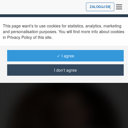
Tog
ZALOGUJ SIĘ
Close
nav
This page want's to use cookies for statistics, analytics, marketing
and personalisation purposes. You will find more info about cookies
in Privacy Policy of this site.
Akademia IMPLE
✓ I agree
I don't agree