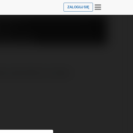
Toggle
ZALOGUJ SIĘ
navigation
789choiosvandoird
nhận code 100k cho thành