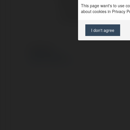
Pełna nazwa:
Z
This page want's to use coo
about cookies in Privacy Pol
Lokalizacja:
h
I don't agree
© Ekademia.pl
Polityka Prywatności
Regulamin
|
Zażądaj zwrotu