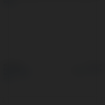
więcej
© Ekademia.pl
Powered by
Polityka Prywatności
Regulamin
|
Zażądaj
zwrotu