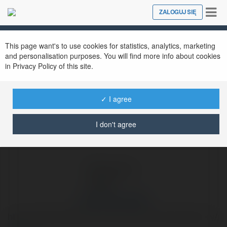
Tog
ZALOGUJ SIĘ
Close
nav
Ekademia.pl
Anzelman Cieśla
Newsletter
This page want's to use cookies for statistics, analytics, marketing
and personalisation purposes. You will find more info about cookies
in Privacy Policy of this site.
✓ I agree
I don't agree
Anzelman Cieśla
http://drebud.pl/jakie-korzysci-daje-model-logistyczny/