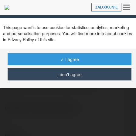
Tog
ZALOGUJ SIĘ
Close
nav
This page want's to use cookies for statistics, analytics, marketing
and personalisation purposes. You will find more info about cookies
in Privacy Policy of this site.
Zsolt Frej
@zeno17
✓ I agree
I don't agree
plastikowe zamki błyskawiczne
plastikowe zamki błyskawiczne
Kontakt: