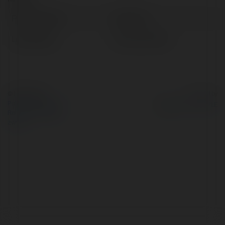
Pełna nazwa:
Zsolt Frej
Lokalizacja:
Kunów, Poland
© Ekademia.pl
Powered by
Polityka Prywatności
Regulamin
|
Zażądaj
zwrotu