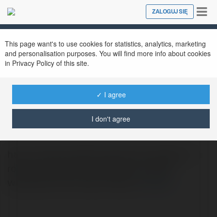
Tog
ZALOGUJ SIĘ
Close
nav
This page want's to use cookies for statistics, analytics, marketing
and personalisation purposes. You will find more info about cookies
in Privacy Policy of this site.
✓ I agree
Engelberd Kłos
@zadu339
I don't agree
http://www.erodzina.waw.pl/turystyka-z-
rodzina/auschwitz-birkenau-krakow-
wycieczka-dla-calej-rodziny/
więcej