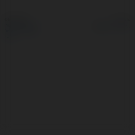
© Ekademia.pl
Powered by
Polityka Prywatności
Regulamin
|
Zażądaj
zwrotu