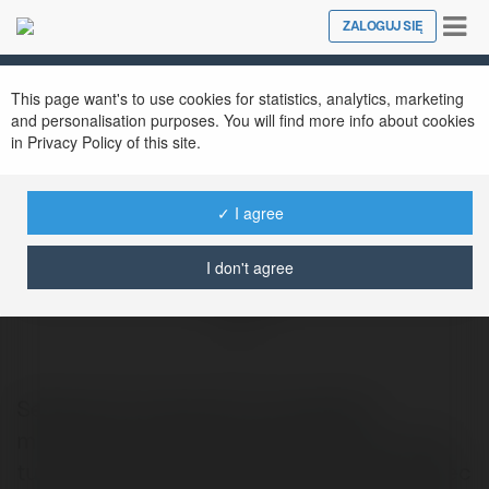
Tog
ZALOGUJ SIĘ
Close
nav
This page want's to use cookies for statistics, analytics, marketing
and personalisation purposes. You will find more info about cookies
in Privacy Policy of this site.
✓ I agree
I don't agree
ziomal andrzej, stefan, ziomal, andy
@z4mkj
Serdecznie zapraszamy wszystkich
mieszkacow tudziez goszczzcych przy nas
turystow na wakacyjna impreze W ten koniec