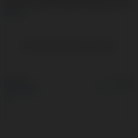
tygodnia powtornie bedzie wybitnie goraco,…
więcej
Brak widzialnych wpisów w tym miejscu.
© Ekademia.pl
Powered by
Polityka Prywatności
Regulamin
|
Zażądaj
zwrotu