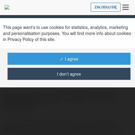
Tog
ZALOGUJ SIĘ
Close
nav
This page want's to use cookies for statistics, analytics, marketing
and personalisation purposes. You will find more info about cookies
in Privacy Policy of this site.
✓ I agree
Chlebosław Kukulski
@ybino
I don't agree
sterydy na mase jakie odżywki na masę
mięśniową
sterydy na mase jakie odżywki na masę mięśniową