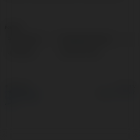
Kontakt:
Pełna nazwa:
Chlebosław Kukulski
Lokalizacja:
Garwolin, Poland
© Ekademia.pl
Powered by
Polityka Prywatności
Regulamin
|
Zażądaj
zwrotu