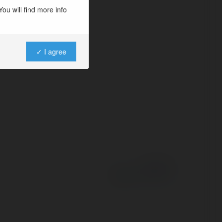
, Tích Hợp Đa
ou will find more info
o, Slot Game,
cej
✓ I agree
Powered by