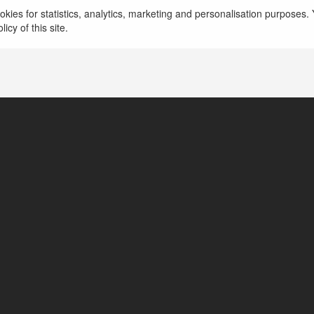
Xx88 Là Nền Tảng Cá Cược Trực Tuyến Hàng Đầu
kies for statistics, analytics, marketing and personalisation purposes. Y
Dạng Các Sản Phẩm Giải Trí Như Cá Cược Thể Tha
icy of this site.
Live Casino, Bắn Cá và Mini-Game Đổi Thưởn
wię