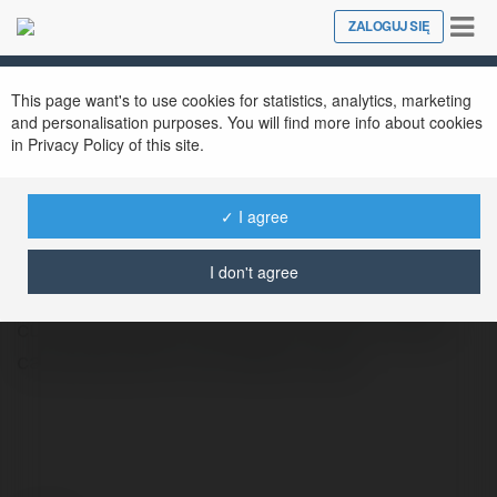
Tog
ZALOGUJ SIĘ
Close
nav
This page want's to use cookies for statistics, analytics, marketing
and personalisation purposes. You will find more info about cookies
in Privacy Policy of this site.
Xoso66 xoso66online
@xoso66xoso66online
✓ I agree
Xoso66 online là tập đoàn lớn sở hữu hệ
I don't agree
thống sản phẩm đa dạng trong lĩnh vực cá
cược trực tuyến, đặc biệt là xổ số. Xoso66
cam kết là đơn vị có nhiều ưu đãi