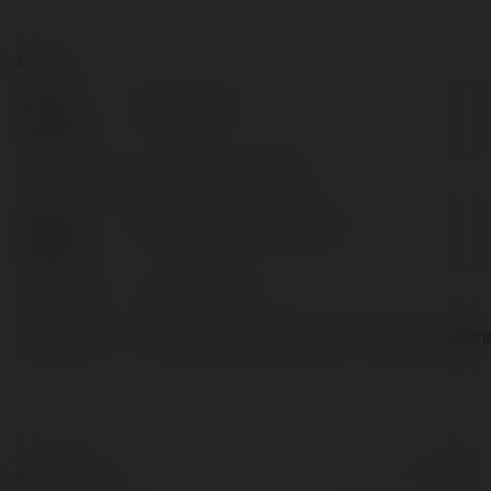
Kontakt:
Pełna
XOSO 333
nazwa:
Lokalizacja:
Hồ Chí Minh, Vietnam
Strona
https://xoso333.online/
WWW:
X/Twitter:
xoso333online
Facebook:
https://www.facebook.com/xoso333onlin
© Ekademia.pl
Powered by
Polityka Prywatności