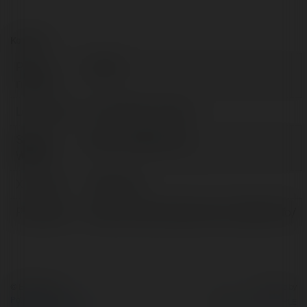
Kontakt:
Pełna
XO 88
nazwa:
Lokalizacja:
Hồ Chí Minh, Vietnam
Strona
https://xo88vn.info/
WWW:
X/Twitter:
xo88vninfo
Facebook:
https://www.facebook.com/xo88vninfo/
© Ekademia.pl
Powered by
Polityka Prywatności