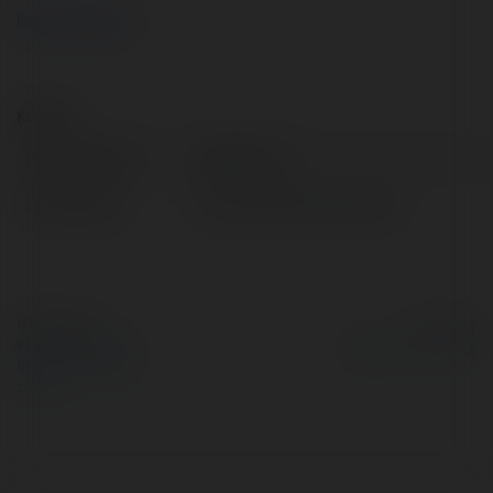
https://xo88.uk.net/
Kontakt:
Pełna nazwa:
xo88uk net
Lokalizacja:
Chọn thành phố, Vietnam
© Ekademia.pl
Powered by
Polityka Prywatności
Regulamin
|
Zażądaj
zwrotu