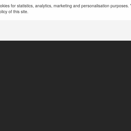
kies for statistics, analytics, marketing and personalisation purposes. Y
https://xin88.build/
icy of this site.