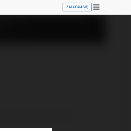
Toggle
ZALOGUJ SIĘ
navigation