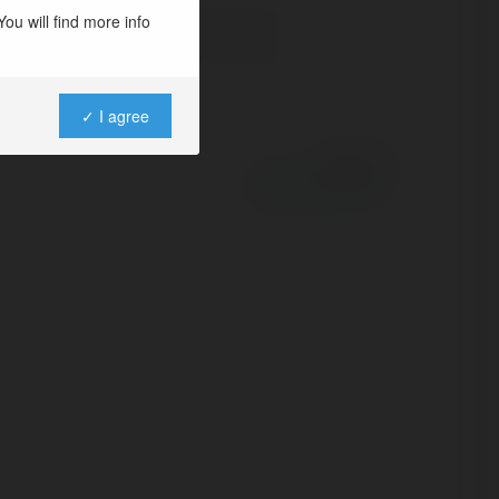
ou will find more info
✓ I agree
Powered by