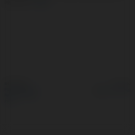
liệu gỗ MDF…
więcej
© Ekademia.pl
Powered by
Polityka Prywatności
Regulamin
|
Zażądaj
zwrotu