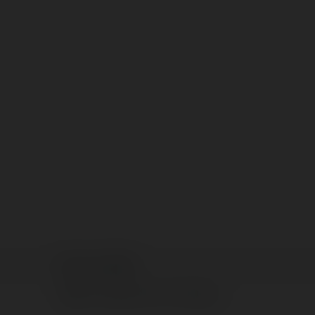
Nhà cái XI88
19B Lê Thiệt, Phú Th, Poland