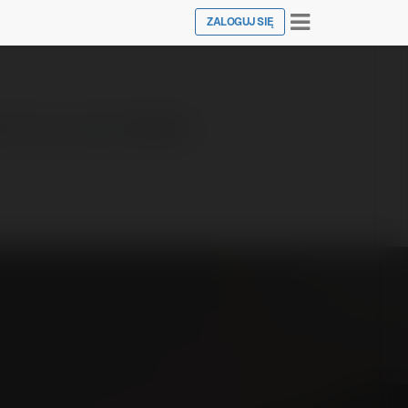
Toggle
ZALOGUJ SIĘ
navigation
t nec cursus XI88 là