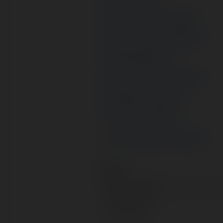
- 
https://www.pinterest.com/xi88art/
- 
https://www.youtube.com/@xi88art
- 
https://xi88art.tumblr.com/
- 
https://www.reddit.com/user/xi88art/
- 
https://xi88art.wordpress.com/
- 
https://gravatar.com/xi88art
- 
https://sites.google.com/view/xi88art/
Kontakt:
Pełna nazwa:
Lokalizacja: