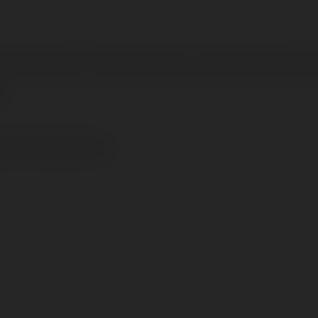
sino trực tuyến, trả thưởng nhanh chóng, hoàn trả cao. Đăng ký app nhà cái Xi88
t
Phú, Hồ Chí Minh, Việt Nam