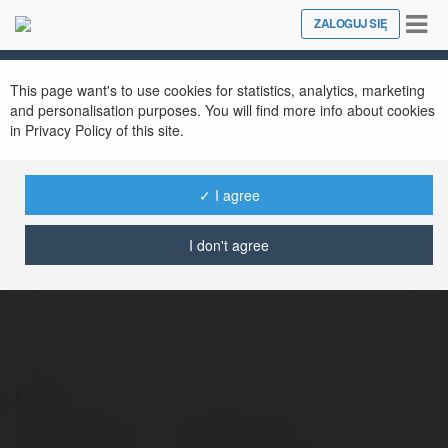
Tog
ZALOGUJ SIĘ
Close
nav
This page want's to use cookies for statistics, analytics, marketing
and personalisation purposes. You will find more info about cookies
in Privacy Policy of this site.
✓ I agree
Xgame net ph
@xgamenetph
I don't agree
Kontakt:
Pełna nazwa:
Xgame net ph