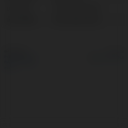
Lokalizacja:
Davao City, Philippines
Strona WWW:
https://xgame.net.ph/
© Ekademia.pl
Powered by
Polityka Prywatności
Regulamin
|
Zażądaj
zwrotu