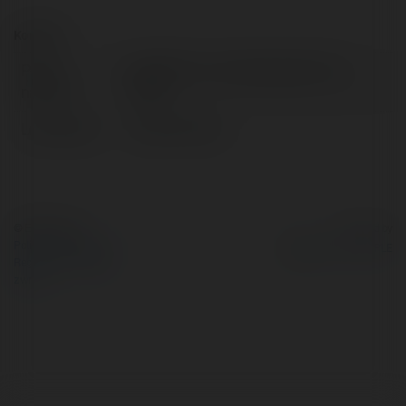
Kontakt:
Pełna
XemBD Live - Xem Bóng Đá Trực
nazwa:
Tuyến
Lokalizacja:
Hà Nội, Poland
© Ekademia.pl
Powered by
Polityka Prywatności
Regulamin
|
Zażądaj
zwrotu