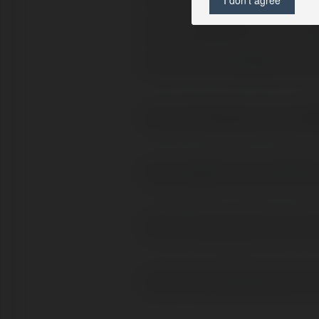
https://ww88.deal/tin-tuc-w
https://community.fabric.mic
https://booklog.jp/users/ww8
https://graphis.com/portfoli
https://www.equinenow.com/
https://www.clickasnap.com/