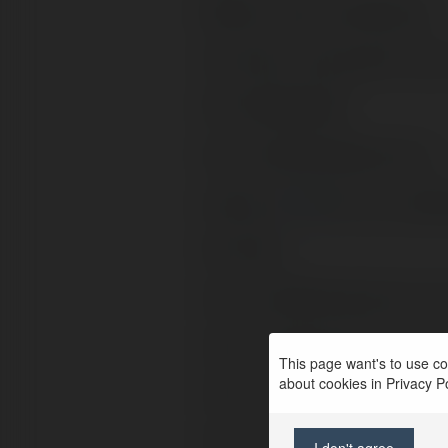
Website: https://ww88.deal/
ĐC: 36/2 Đ. Hoàng Minh Chánh
SĐT: 0965221582
Email: ww88deal@gmail.com
hastags:
ww88
nha_cai_ww88
Sản phẩm:
https://ww88.deal/game-bai
https://ww88.deal/live-casi
This page want's to use coo
about cookies in Privacy Pol
https://ww88.deal/the-thao
https://ww88.deal/xo-so-ww
I don't agree