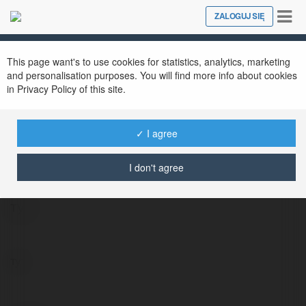
Tog
ZALOGUJ SIĘ
Close
nav
This page want's to use cookies for statistics, analytics, marketing
and personalisation purposes. You will find more info about cookies
in Privacy Policy of this site.
✓ I agree
Флор Шаврин
@wuresyzim
I don't agree
тут
тут