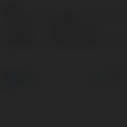
Kontakt:
Pełna nazwa:
Флор Шаврин
Lokalizacja:
Верхнее ПеĐ, Poland
Strona WWW:
http://livecookbook.ru/
© Ekademia.pl
Powered by
Polityka Prywatności
Regulamin
|
Zażądaj
zwrotu