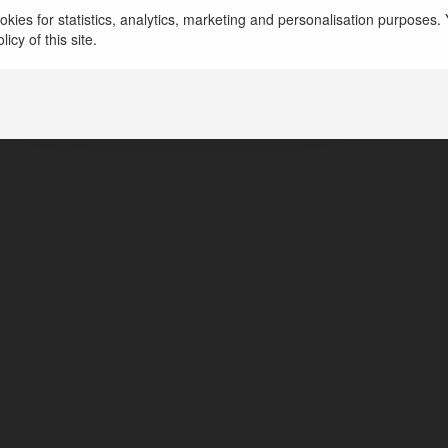
kies for statistics, analytics, marketing and personalisation purposes. Y
wien kama
icy of this site.
wrocław, Poland
https://taniahurtownia.pl/oferta/wina