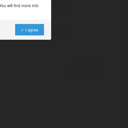
ou will find more info
✓ I agree
Powered by