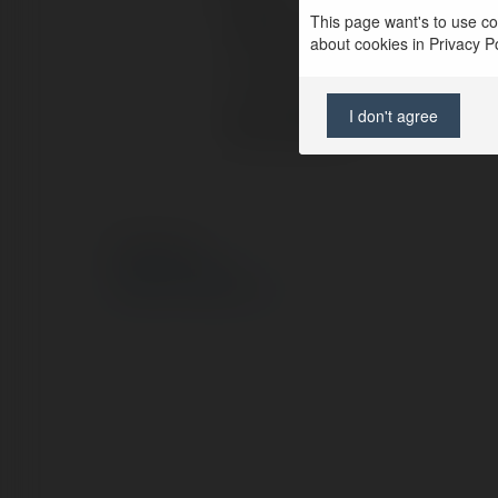
This page want's to use coo
Pełna nazwa:
about cookies in Privacy Pol
Lokalizacja:
I don't agree
Strona WWW:
© Ekademia.pl
Polityka Prywatności
Regulamin
|
Zażądaj zwrotu