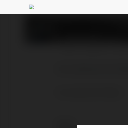
wien kama
@winekama
PROFIL
PRODUKTY
BLOG
hi im a barman from Pol
hi im a barman from Poland
Kontakt: