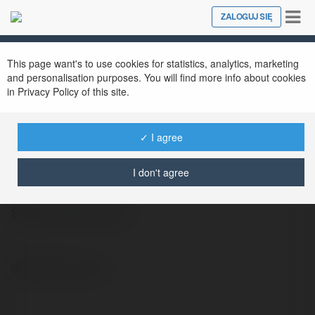
Tog
ZALOGUJ SIĘ
Close
nav
This page want's to use cookies for statistics, analytics, marketing
and personalisation purposes. You will find more info about cookies
in Privacy Policy of this site.
✓ I agree
Anka Pawlak
@wieslawanowak1948
I don't agree
Sklep Alfa Łańcut
Sklep Alfa Łańcut