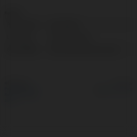
Kontakt:
Pełna nazwa:
Anka Pawlak
Lokalizacja:
Warszawa, Poland
Strona WWW:
http://www.alfa-lancut.com.pl
© Ekademia.pl
Powered by
Polityka Prywatności
Regulamin
|
Zażądaj
zwrotu