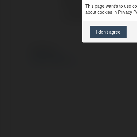
Pełna nazwa:
This page want's to use coo
about cookies in Privacy Pol
Lokalizacja:
I don't agree
© Ekademia.pl
Polityka Prywatności
Regulamin
|
Zażądaj zwrotu