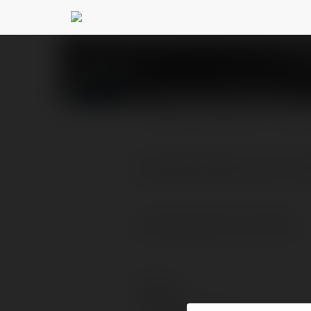
Deoniza Grodzka
@we
PROFIL
PRODUKTY
BLOG
pozycjonowanie stron lub
pozycjonowanie stron lublin
Kontakt: