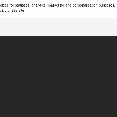
Deoniza Grodzka
kies for statistics, analytics, marketing and personalisation purposes. Y
icy of this site.
Barlinek, Poland