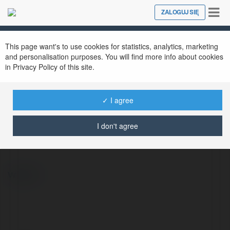
Tog
ZALOGUJ SIĘ
Close
nav
This page want's to use cookies for statistics, analytics, marketing
and personalisation purposes. You will find more info about cookies
in Privacy Policy of this site.
✓ I agree
Wenancjusz Merk
@wenancjuszmerk
I don't agree
więcej