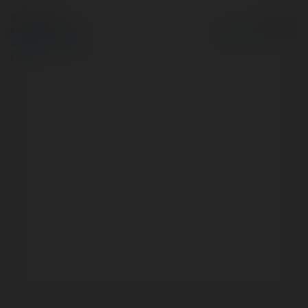
© Ekademia.pl
Powered by
Polityka Prywatności
Regulamin
|
Zażądaj
zwrotu