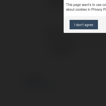
This page want's to use coo
rocznicę ślubu
about cookies in Privacy Pol
I don't agree
Kontakt:
Pełna nazwa:
Lokalizacja:
© Ekademia.pl
Polityka Prywatności
Regulamin
|
Zażądaj zwrotu