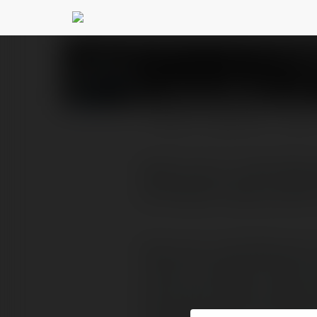
Andrzej Mirek
@wajdre
PROFIL
PRODUKTY
BLOG
Moje imię to Julita Mie
lat. Nazwa mojej uczelni
Moje imię to Julita Mieszkam 
uczelni to: Collegium Civitas 
Cross, sporty motoro-wodne, k
bicycling, zwiedzanie zabytków,