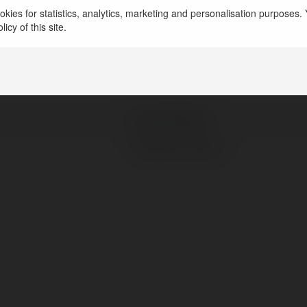
kies for statistics, analytics, marketing and personalisation purposes. Y
icy of this site.
Andrzej Mirek
Wrocław, Poland