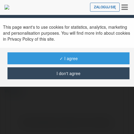
Tog
ZALOGUJ SIĘ
Close
nav
This page want's to use cookies for statistics, analytics, marketing
and personalisation purposes. You will find more info about cookies
in Privacy Policy of this site.
✓ I agree
Wacław Czarna
@wacawczarna
I don't agree
więcej
Brak widzialnych wpisów w tym miejscu.