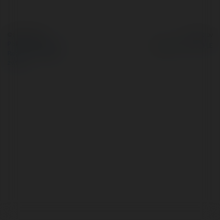
© Ekademia.pl
Powered by
Polityka Prywatności
Regulamin
|
Zażądaj
zwrotu