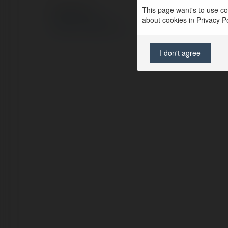
This page want's to use coo
© Ekademia.pl
about cookies in Privacy Pol
Polityka Prywatności
Regulamin
|
Zażądaj zwrotu
I don't agree