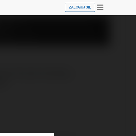
Toggle
ZALOGUJ SIĘ
navigation
u! Với tỷ lệ trả thưởng
tâm