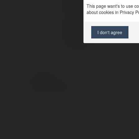
Pełna nazwa:
This page want's to use coo
about cookies in Privacy Pol
Lokalizacja:
Strona WWW:
I don't agree
X/Twitter:
© Ekademia.pl
Polityka Prywatności
Regulamin
|
Zażądaj zwrotu