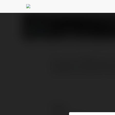
VT 999
@vt999
PROFIL
PRODUKTY
BLOG
NEWSLETTER
Tham gia VT999 ngay hôm 
hấp dẫn, chương trình k
Kontakt: