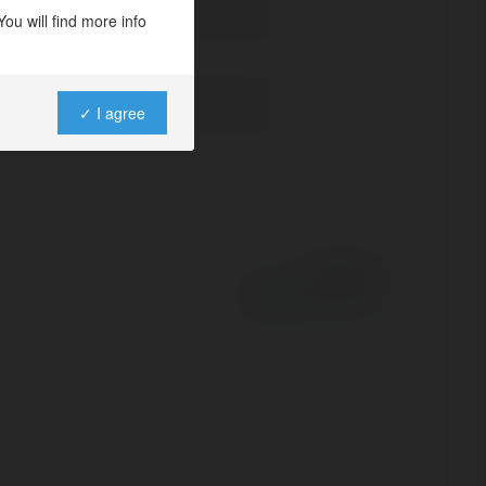
ou will find more info
✓ I agree
Powered by