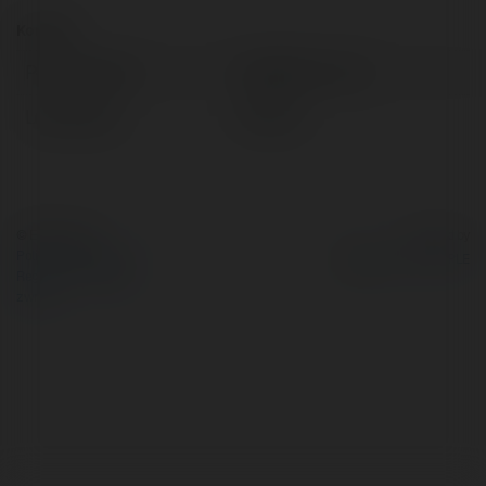
Kontakt:
Pełna nazwa:
vsbet08 cn com
Lokalizacja:
Vietnam
© Ekademia.pl
Powered by
Polityka Prywatności
Regulamin
|
Zażądaj
zwrotu