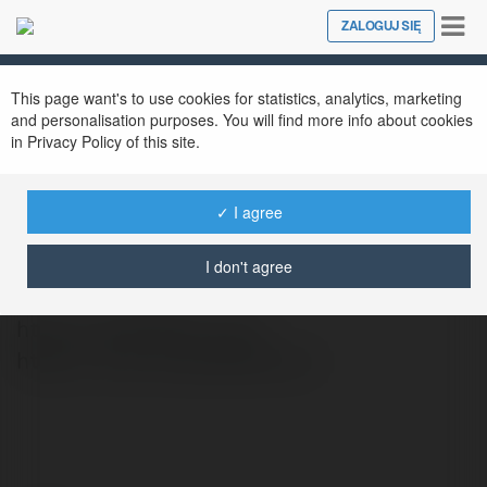
Tog
ZALOGUJ SIĘ
Close
nav
This page want's to use cookies for statistics, analytics, marketing
and personalisation purposes. You will find more info about cookies
in Privacy Policy of this site.
✓ I agree
vsbet08 cn com
@vsbet08cncom
I don't agree
https://vsbet08.cn.com/
https://x.com/vsbet08cncom