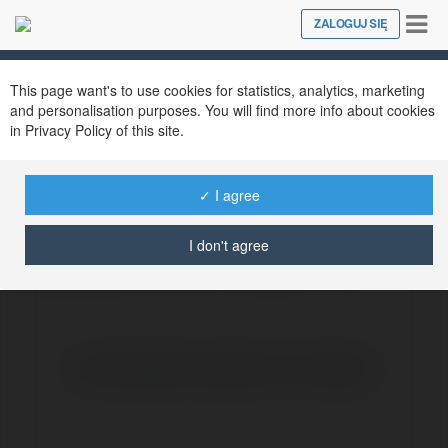
Tog
ZALOGUJ SIĘ
Close
nav
VND 88
@vnd88
This page want's to use cookies for statistics, analytics, marketing
and personalisation purposes. You will find more info about cookies
in Privacy Policy of this site.
Trải nghiệm hàng ngàn trò chơi tại VND888 -
✓ I agree
cổng game bài đổi thưởng hiện đại, thanh
toán nhanh, hỗ trợ tận tình, chơi là thích
I don't agree
ngay! Website: https://vnd888.
więcej
Brak widzialnych wpisów w tym miejscu.