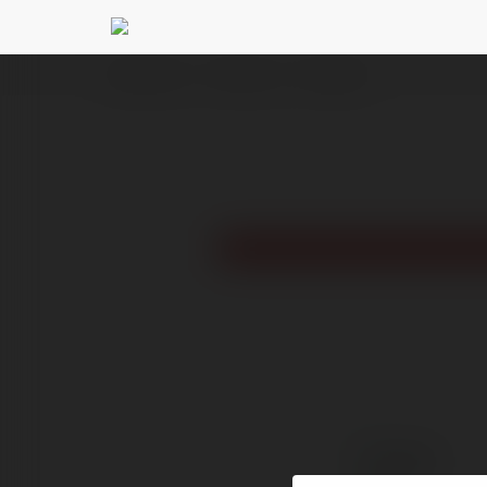
Ekademia.pl
vn881x app
Newsletter