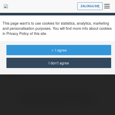
Tog
ZALOGUJ SIĘ
Close
nav
This page want's to use cookies for statistics, analytics, marketing
and personalisation purposes. You will find more info about cookies
in Privacy Policy of this site.
viva 88
@viva884
✓ I agree
I don't agree
więcej
Brak widzialnych wpisów w tym miejscu.