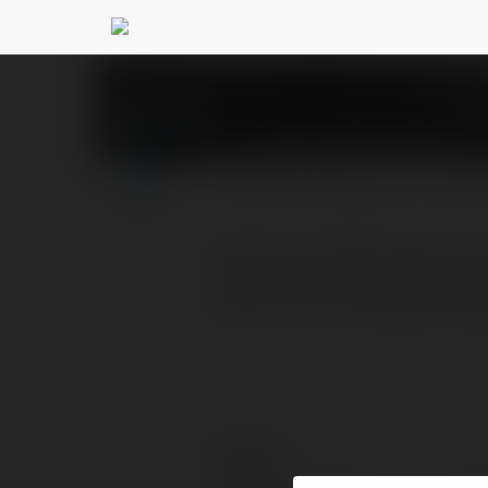
vip79 Cổng game
@vip
PROFIL
PRODUKTY
BLOG
Đến với vip79, người ch
kịch tính. Cơ hội săn thư
Kontakt: