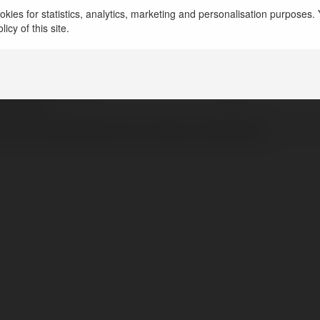
ip79 Cổng game
kies for statistics, analytics, marketing and personalisation purposes. Y
icy of this site.
à Nội, Vietnam
ttps://vip79.deal/
ip79deal
ttps://www.facebook.com/https://vip79.deal/