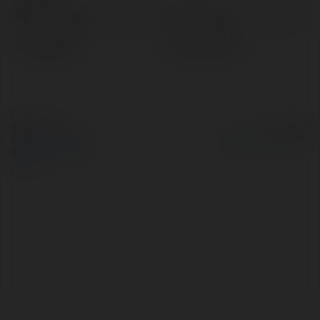
Pełna nazwa:
Violet Austin
Lokalizacja:
Łobez, Poland
© Ekademia.pl
Powered by
Polityka Prywatności
Regulamin
|
Zażądaj
zwrotu