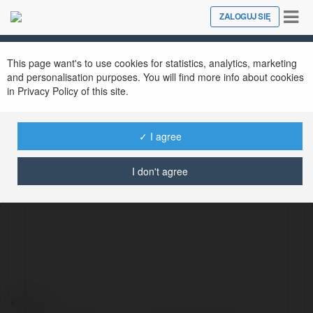
Tog
ZALOGUJ SIĘ
Close
nav
This page want's to use cookies for statistics, analytics, marketing
and personalisation purposes. You will find more info about cookies
in Privacy Policy of this site.
✓ I agree
Violet Austin
@violetaustin
I don't agree
Kontakt: