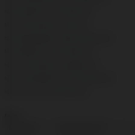
https://gravatar.com/vinhomessmartct
https://vinhomessmartct.tumblr.com/
https://sites.google.com/view/vinhomessmartct
https://500px.com/p/vinhomessmartct
https://vinhomessmartct.wordpress.com/
https://www.reddit.com/user/vinhomessmartct/
https://vimeo.com/vinhomessmartct
Kontakt:
Pełna nazwa:
Vinhomes Smart City