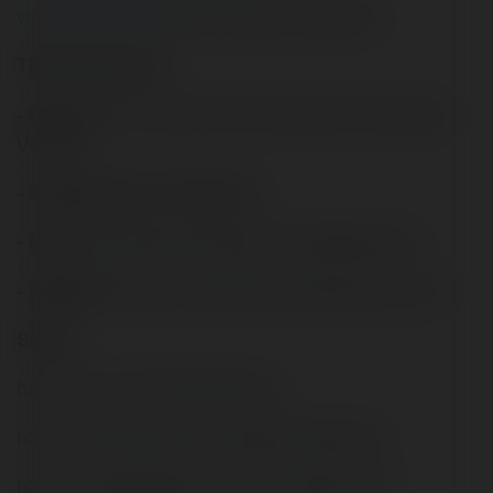
vinhomessmartcity
vinhomessmartcitytaymo
Thông tin liên hệ:
- Địa chỉ:
207 Tổ 13 KP2, Thới An, Quận 12, Hồ Chí Minh,
Việt Nam
- Số điện thoại:
0978888090
- Mail:
vinhomessmartcitytaymo.com@gmail.com
- Website:
https://vinhomessmartcitytaymo.com.vn/
Social
https://x.com/vinhomessmartct
https://www.youtube.com/@vinhomessmart
https://www.pinterest.com/vinhomessmartct/