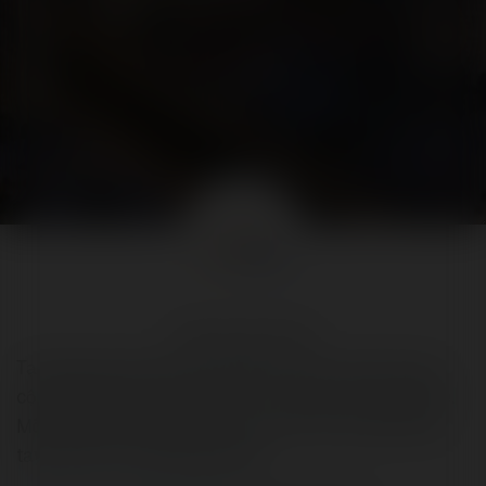
Vinhomes Smart City
Tại Vinhomes Smart City, không có gì vui hơn khi cùng
cộng đồng bạn bè, hàng xóm như trong một guild game.
Mỗi người đều là một phần của cuộc chơi, cùng chung
tay tạo nên nơi đáng sống nhất