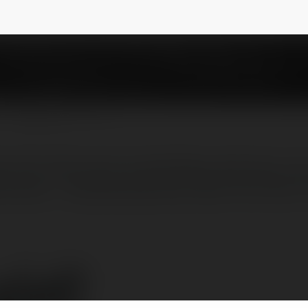
vinhhuylongceo
NEWSLETTER
m đốc điều hành tại Giải Mộng Việt Nam, chị
Việt Nam – Giải Mã Giấc Mơ, Khám Phá Tiềm 
iới!