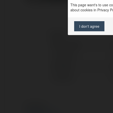
This page want's to use coo
about cookies in Privacy Pol
I don't agree
Kontakt:
Pełna nazwa:
Lokalizacja:
X/Twitter:
Facebook:
© Ekademia.pl
Polityka Prywatności