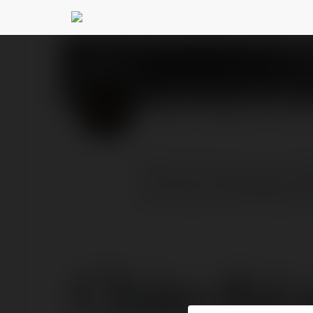
Vinh Huy Long CEO
@
PROFIL
PRODUKTY
BLOG
CEO Vinh Huy Long - Giá
nội dung tại Giải Mộng 
Chào thế g