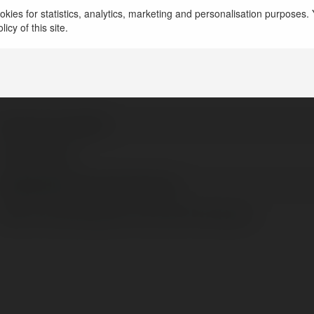
kies for statistics, analytics, marketing and personalisation purposes. Y
icy of this site.
Vinh Huy Long CEO
HCM, Vietnam
httpstwittercomceovinhhuylong
https://www.facebook.com/ceovinhhuylong/