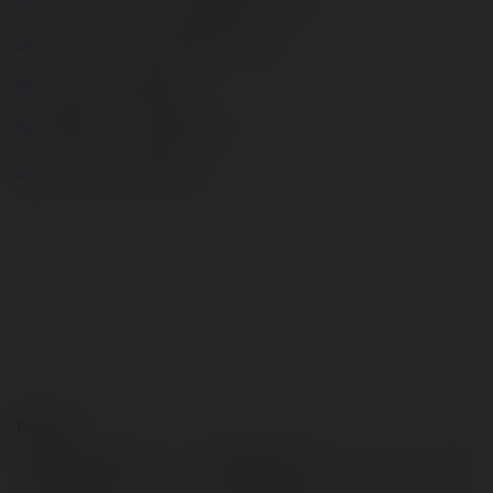
https://disqus.com/by/vin99online/about/
https://about.me/vin99online
https://500px.com/p/vin99onlinee
https://gitee.com/vin99online
Kontakt:
Pełna nazwa:
vin99 online