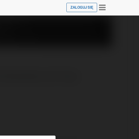
Toggle
ZALOGUJ SIĘ
navigation
 thương hiệu uy tín trong