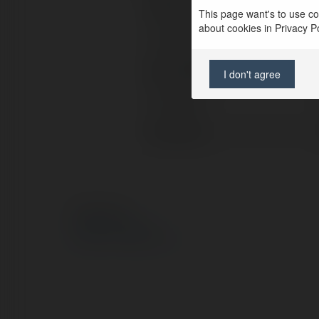
Pełna nazwa:
This page want's to use coo
about cookies in Privacy Pol
Lokalizacja:
Strona WWW:
I don't agree
X/Twitter:
Facebook:
© Ekademia.pl
Polityka Prywatności
Regulamin
|
Zażądaj zwrotu