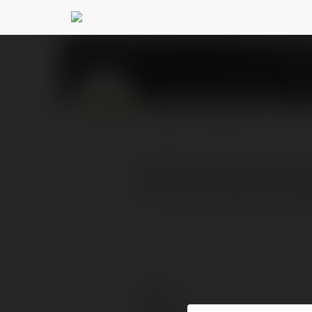
Vin777 Com Pe
@vin777
PROFIL
PRODUKTY
BLOG
VIN777 là một trong nhữn
lĩnh vực cá cược trực tu
Kontakt: