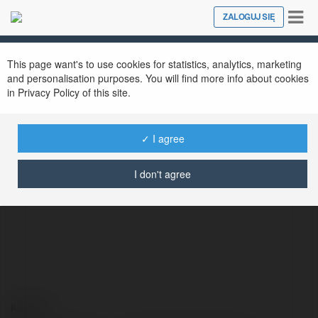
Tog
ZALOGUJ SIĘ
Close
nav
This page want's to use cookies for statistics, analytics, marketing
and personalisation purposes. You will find more info about cookies
in Privacy Policy of this site.
✓ I agree
Emanuel Tożyńska
@villaromanowflats
I don't agree
Kontakt: