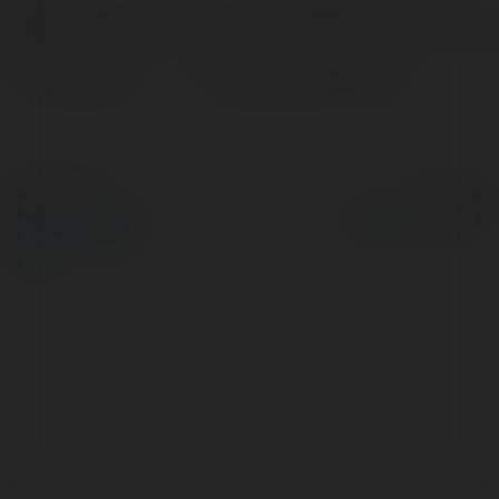
Pełna nazwa:
Emanuel Tożyńska
Lokalizacja:
Międzyzdroje, Poland
© Ekademia.pl
Powered by
Polityka Prywatności
Regulamin
|
Zażądaj
zwrotu