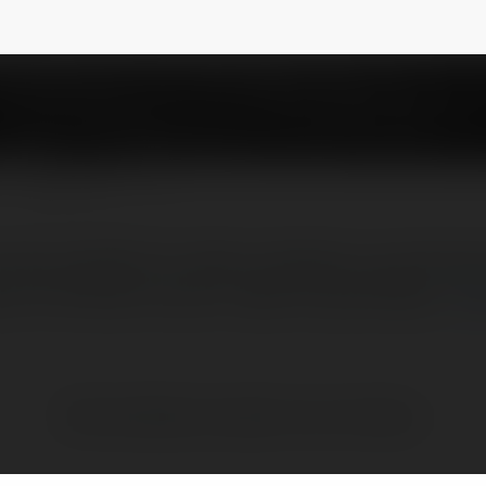
loadapp
NEWSLETTER
żna podzielić na kilka rodzajów: po pierwsz
cze YouTube do mp3 i wiele innych.Nowe…
wi
Brak widzialnych wpisów w tym miejscu.