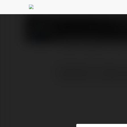
Piotr Pitera
@vidtubedown
PROFIL
PRODUKTY
BLOG
Przetworniki YouTube mo
konwerterty yt, pobiera