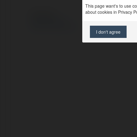
This page want's to use coo
about cookies in Privacy Pol
© Ekademia.pl
Polityka Prywatności
Regulamin
|
Zażądaj zwrotu
I don't agree