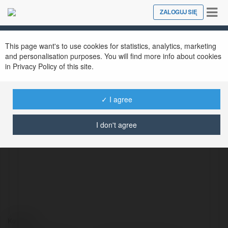
Tog
ZALOGUJ SIĘ
Close
nav
This page want's to use cookies for statistics, analytics, marketing
and personalisation purposes. You will find more info about cookies
in Privacy Policy of this site.
✓ I agree
Oskar Pastusiak
@vessconniamisc
I don't agree
Kontakt: