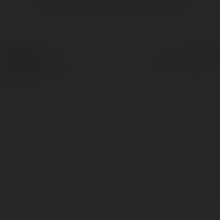
© Ekademia.pl
Powered by
Polityka Prywatności
Regulamin
|
Zażądaj
zwrotu