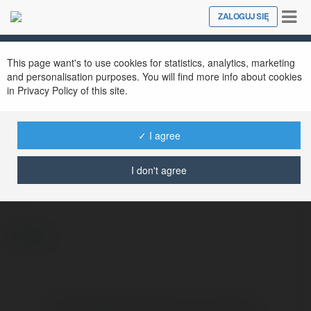
Tog
ZALOGUJ SIĘ
Close
nav
This page want's to use cookies for statistics, analytics, marketing
and personalisation purposes. You will find more info about cookies
in Privacy Policy of this site.
✓ I agree
Irena Olechnowicz
@veolia3
I don't agree
więcej
Brak widzialnych wpisów w tym miejscu.