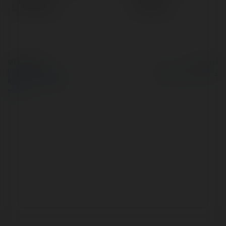
Lokalizacja:
Indonesia
© Ekademia.pl
Powered by
Polityka Prywatności
Regulamin
|
Zażądaj
zwrotu