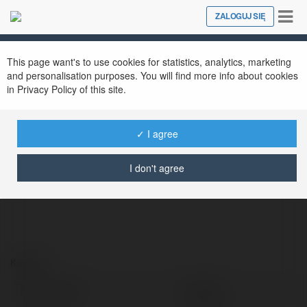
Tog
ZALOGUJ SIĘ
Close
nav
This page want's to use cookies for statistics, analytics, marketing
and personalisation purposes. You will find more info about cookies
in Privacy Policy of this site.
vegasgg
@vegasgg
✓ I agree
https://vegasgg.id
I don't agree
Kontakt:
Pełna nazwa:
vegasgg