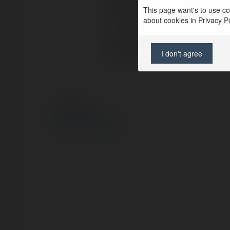
Pełna nazwa:
This page want's to use coo
about cookies in Privacy Pol
Lokalizacja:
Strona WWW:
I don't agree
© Ekademia.pl
Polityka Prywatności
Regulamin
|
Zażądaj zwrotu