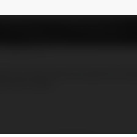
bo
NEWSLETTER
n sự an toàn và bảo mật tuyệt đối với công 
ng chuyên nghiệp.