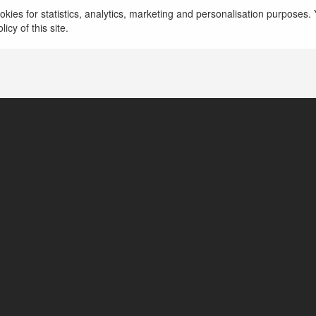
VeboTV Vebo
kies for statistics, analytics, marketing and personalisation purposes. Y
icy of this site.
Hạ Long, Vietnam
https://vebo.vin/