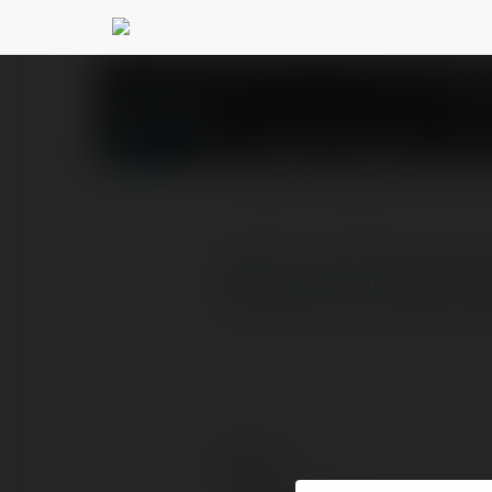
VeboTV Vebo
@vebotvve
PROFIL
PRODUKTY
BLOG
Vebo TV cam kết mang đế
đội ngũ hỗ trợ khách hà
Kontakt: