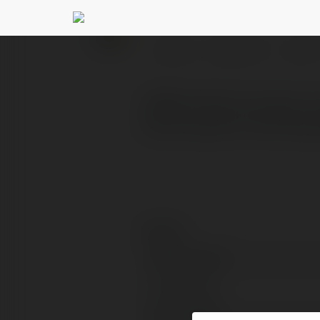
VB88 com
@vb88com0
PROFIL
PRODUKTY
BLOG
VB88 nổi bật với danh m
đề, slot game. Hệ thống
Kontakt:
Pełna nazwa:
Lokalizacja: