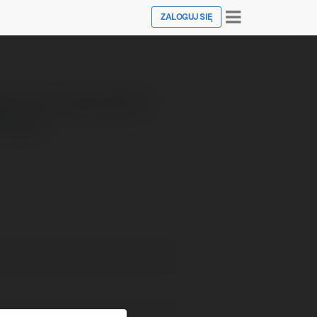
Toggle
ZALOGUJ SIĘ
navigation
ino trực tuyến đến lô
m cùng