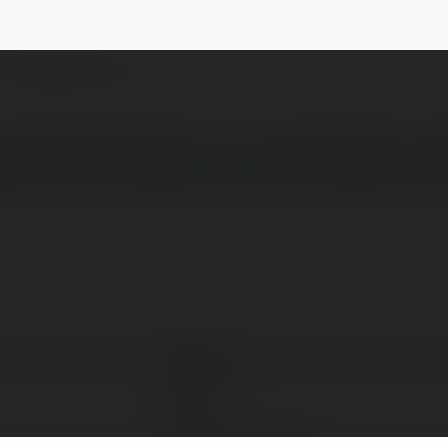
NEWSLETTER
ục game phong phú, từ cá cược thể thao, cas
 bảo mật cao cấp, dịch vụ khách hàng tận tâ
VB88 com
Vietnam